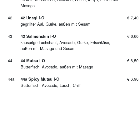
Masago
42
€ 7,40
42 Unagi I-O
gegrillter Aal, Gurke, außen mit Sesam
43
€ 6,60
43 Salmonskin I-O
knusprige Lachshaut, Avocado, Gurke, Frischkäse,
außen mit Masago und Sesam
44
€ 6,50
44 Mutsu I-O
Butterfisch, Avocado, außen mit Masago
44a
€ 6,90
44a Spicy Mutsu I-O
Butterfisch, Avocado, Lauch, Chili