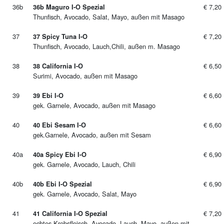
36b
€ 7,20
36b Maguro I-O Spezial
Thunfisch, Avocado, Salat, Mayo, außen mit Masago
37
€ 7,20
37 Spicy Tuna I-O
Thunfisch, Avocado, Lauch,Chili, außen m. Masago
38
€ 6,50
38 California I-O
Surimi, Avocado, außen mit Masago
39
€ 6,60
39 Ebi I-O
gek. Garnele, Avocado, außen mit Masago
40
€ 6,60
40 Ebi Sesam I-O
gek.Garnele, Avocado, außen mit Sesam
40a
€ 6,90
40a Spicy Ebi I-O
gek. Garnele, Avocado, Lauch, Chili
40b
€ 6,90
40b Ebi I-O Spezial
gek. Garnele, Avocado, Salat, Mayo
41
€ 7,20
41 California I-O Spezial
echtes Krebsfleisch, Avocado, Lauch, Mayo, außen mit